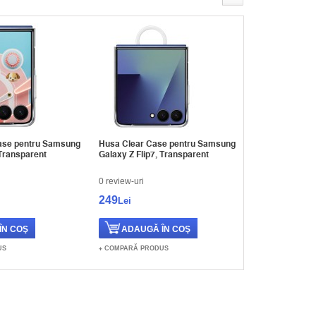
Case pentru Samsung
Husa Clear Case pentru Samsung
Husa KIndsui
 Transparent
Galaxy Z Flip7, Transparent
Galaxy Z Flip
0 review-uri
0 review-uri
249
449
Lei
Lei
US
COMPARĂ PRODUS
COMPARĂ PR