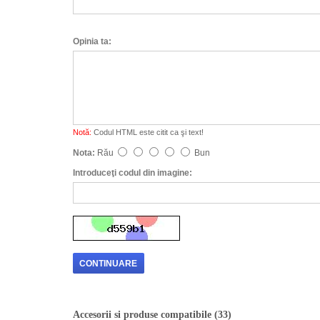
Opinia ta:
Notă:
Codul HTML este citit ca şi text!
Nota:
Rău
Bun
Introduceţi codul din imagine:
CONTINUARE
Accesorii si produse compatibile (33)