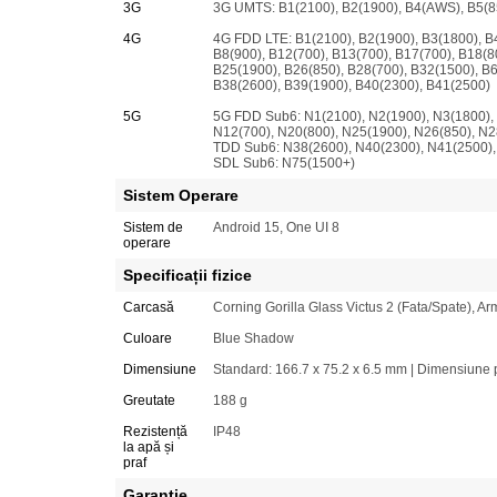
3G
3G UMTS: B1(2100), B2(1900), B4(AWS), B5(8
4G
4G FDD LTE: B1(2100), B2(1900), B3(1800), B
B8(900), B12(700), B13(700), B17(700), B18(8
B25(1900), B26(850), B28(700), B32(1500), B
B38(2600), B39(1900), B40(2300), B41(2500)
5G
5G FDD Sub6: N1(2100), N2(1900), N3(1800), 
N12(700), N20(800), N25(1900), N26(850), N2
TDD Sub6: N38(2600), N40(2300), N41(2500),
SDL Sub6: N75(1500+)
Sistem Operare
Sistem de
Android 15, One UI 8
operare
Specificații fizice
Carcasă
Corning Gorilla Glass Victus 2 (Fata/Spate), 
Culoare
Blue Shadow
Dimensiune
Standard: 166.7 x 75.2 x 6.5 mm | Dimensiune p
Greutate
188 g
Rezistență
IP48
la apă și
praf
Garantie