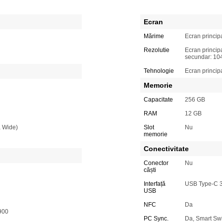
Ecran
Mărime
Ecran principa
Rezolutie
Ecran princip
secundar: 104
Tehnologie
Ecran princi
Memorie
Capacitate
256 GB
RAM
12 GB
a Wide)
Slot
Nu
memorie
Conectivitate
Conector
Nu
căști
Interfață
USB Type-C 3
USB
NFC
Da
900
PC Sync.
Da, Smart Swi