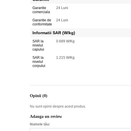
Garantie
24 Luni
comerciala
Garantie de
24 Luni
conformitate
Informatii SAR (W/kg)
SAR la
0.689 W/Kg
nivelul
capului
SAR la
1.215 W/Kg
nivelul
corpului
Opinii (0)
Nu sunt opinii despre acest produs.
Adauga un review
Numele tău: