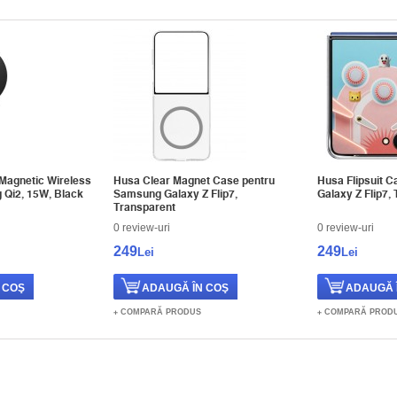
 Magnetic Wireless
Husa Clear Magnet Case pentru
Husa Flipsuit 
Qi2, 15W, Black
Samsung Galaxy Z Flip7,
Galaxy Z Flip7,
Transparent
0 review-uri
0 review-uri
249
249
Lei
Lei
COMPARĂ PRODUS
COMPARĂ PROD