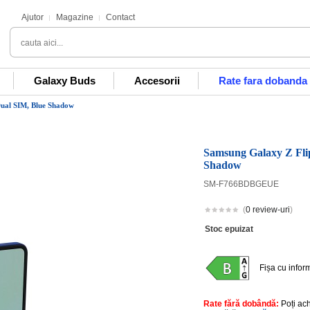
Ajutor
Magazine
Contact
Galaxy Buds
Accesorii
Rate fara dobanda
ual SIM, Blue Shadow
Samsung Galaxy Z Fl
Shadow
SM-F766BDBGEUE
(
0 review-uri
)
Stoc epuizat
Fișa cu infor
Rate fără dobândă:
Poți ac