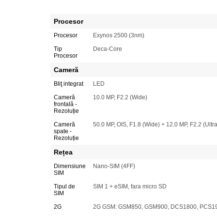
Procesor
Procesor
Exynos 2500 (3nm)
Tip
Deca-Core
Procesor
Cameră
Bliţ integrat
LED
Cameră
10.0 MP, F2.2 (Wide)
frontală -
Rezoluție
Cameră
50.0 MP, OIS, F1.8 (Wide) + 12.0 MP, F2.2 (Ultr
spate -
Rezoluție
Rețea
Dimensiune
Nano-SIM (4FF)
SIM
Tipul de
SIM 1 + eSIM, fara micro SD
SIM
2G
2G GSM: GSM850, GSM900, DCS1800, PCS1