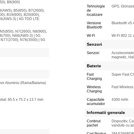
50), B8(900)
Tehnologie
GPS, Glonass
4(AWS), B5(850), B7(2600),
de
00), B19(800), B20(800),
localizare
66(AWS-3) | 4G TDD LTE:
Versiune
Bluetooth v5.
Bluetooth
N5(850), N7(2600), N8(900),
8(700), N66(AWS-3) | 5G
Wi-Fi
Wi-Fi 802.11 a
 N77(3700), N78(3500) | 5G
Senzori
Senzori
Accelerometr
magnetic, Hal
Baterie
Fast
Super Fast C
Charging
Armor Aluminiu (Rama/Balama)
Wireless
Fast Wireless
Charging
liat: 85.5 x 75.2 x 13.7 mm
Capacitate
4300 mAh
acumulator
Informatii generale
Continut
Dispozitiv, C
pachet
vandute cu ad
Cod Produs
SM-F766BD