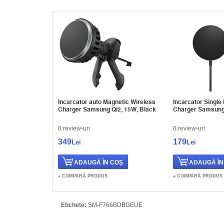
Incarcator auto Magnetic Wireless
Incarcator Single
Charger Samsung Qi2, 15W, Black
Charger Samsung 
0 review-uri
0 review-uri
349
179
Lei
Lei
COMPARĂ PRODUS
COMPARĂ PRODUS
Etichete:
SM-F766BDBGEUE