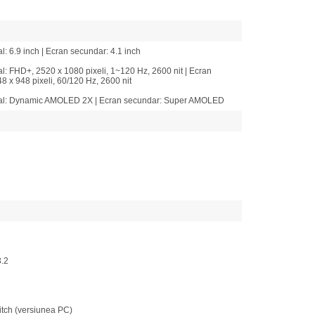
l: 6.9 inch | Ecran secundar: 4.1 inch
al: FHD+, 2520 x 1080 pixeli, 1~120 Hz, 2600 nit | Ecran
8 x 948 pixeli, 60/120 Hz, 2600 nit
pal: Dynamic AMOLED 2X | Ecran secundar: Super AMOLED
.2
tch (versiunea PC)