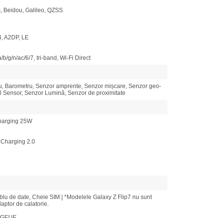
, Beidou, Galileo, QZSS
4, A2DP, LE
/b/g/n/ac/6/7, tri-band, Wi-Fi Direct
u, Barometru, Senzor amprente, Senzor mișcare, Senzor geo-
l Sensor, Senzor Lumină, Senzor de proximitate
harging 25W
 Charging 2.0
ablu de date, Cheie SIM | *Modelele Galaxy Z Flip7 nu sunt
aptor de calatorie.
BGEUE