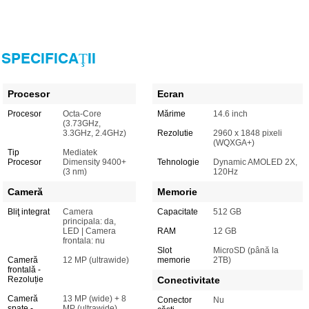
SPECIFICAŢII
Procesor
Ecran
Procesor
Octa-Core
Mărime
14.6 inch
(3.73GHz,
3.3GHz, 2.4GHz)
Rezolutie
2960 x 1848 pixeli
(WQXGA+)
Tip
Mediatek
Procesor
Dimensity 9400+
Tehnologie
Dynamic AMOLED 2X,
(3 nm)
120Hz
Cameră
Memorie
Bliţ integrat
Camera
Capacitate
512 GB
principala: da,
LED | Camera
RAM
12 GB
frontala: nu
Slot
MicroSD (până la
Cameră
12 MP (ultrawide)
memorie
2TB)
frontală -
Rezoluție
Conectivitate
Cameră
13 MP (wide) + 8
Conector
Nu
spate -
MP (ultrawide)