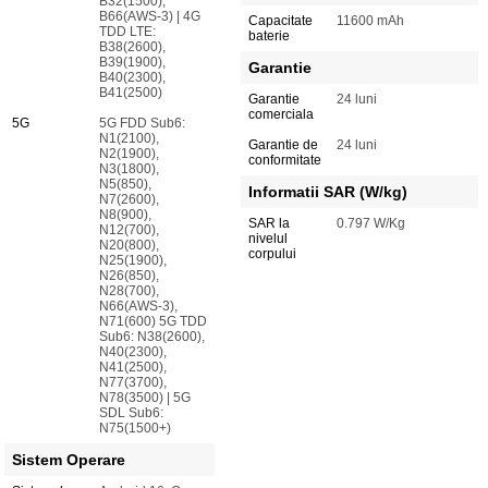
B32(1500),
B66(AWS-3) | 4G
Capacitate
11600 mAh
TDD LTE:
baterie
B38(2600),
B39(1900),
Garantie
B40(2300),
B41(2500)
Garantie
24 luni
comerciala
5G
5G FDD Sub6:
N1(2100),
Garantie de
24 luni
N2(1900),
conformitate
N3(1800),
N5(850),
Informatii SAR (W/kg)
N7(2600),
N8(900),
SAR la
0.797 W/Kg
N12(700),
nivelul
N20(800),
corpului
N25(1900),
N26(850),
N28(700),
N66(AWS-3),
N71(600) 5G TDD
Sub6: N38(2600),
N40(2300),
N41(2500),
N77(3700),
N78(3500) | 5G
SDL Sub6:
N75(1500+)
Sistem Operare