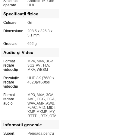
Sistem de
Android 16, One
operare
UI 8
Specificații fizice
Culoare
Gri
Dimensiune
208.5 x 326.3 x
5.1 mm
Greutate
692 g
Audio şi Video
Format
MP4, M4V, 3GP,
redare
3G2, AVI, FLV,
videoclip
MKV, WEBM
Rezoluție
UHD 8K (7680 x
redare
4320)@60fps
videoclip
Format
MP3, M4A, 3GA,
redare
AAC, OGG, OGA,
audio
WAV, AMR, AWB,
FLAC, MID, MIDI,
XMF, MXMF, IMY,
RTTTL, RTX, OTA
Informatii generale
Suport
Perioada pentru