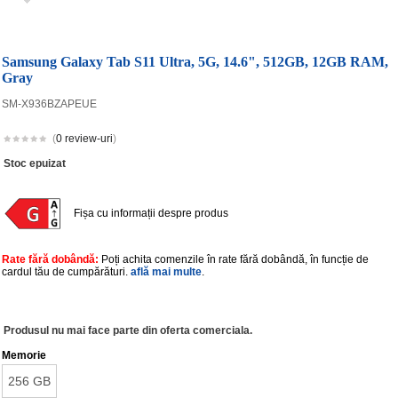
Samsung Galaxy Tab S11 Ultra, 5G, 14.6", 512GB, 12GB RAM,
Gray
SM-X936BZAPEUE
(
0 review-uri
)
Stoc epuizat
Fișa cu informații despre produs
Rate fără dobândă:
Poți achita comenzile în rate fără dobândă, în funcție de
cardul tău de cumpărături.
află mai multe
.
Produsul nu mai face parte din oferta comerciala.
Memorie
256 GB