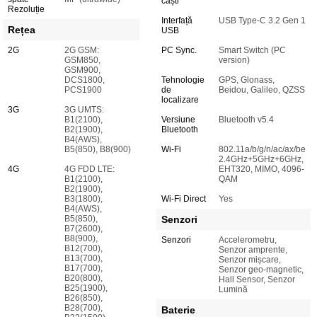
căști
Rezoluție
Interfață
USB Type-C 3.2 Gen 1
Rețea
USB
2G
2G GSM:
PC Sync.
Smart Switch (PC
GSM850,
version)
GSM900,
DCS1800,
Tehnologie
GPS, Glonass,
PCS1900
de
Beidou, Galileo, QZSS
localizare
3G
3G UMTS:
B1(2100),
Versiune
Bluetooth v5.4
B2(1900),
Bluetooth
B4(AWS),
B5(850), B8(900)
Wi-Fi
802.11a/b/g/n/ac/ax/be
2.4GHz+5GHz+6GHz,
4G
4G FDD LTE:
EHT320, MIMO, 4096-
B1(2100),
QAM
B2(1900),
B3(1800),
Wi-Fi Direct
Yes
B4(AWS),
B5(850),
Senzori
B7(2600),
B8(900),
Senzori
Accelerometru,
B12(700),
Senzor amprente,
B13(700),
Senzor mișcare,
B17(700),
Senzor geo-magnetic,
B20(800),
Hall Sensor, Senzor
B25(1900),
Lumină
B26(850),
B28(700),
Baterie