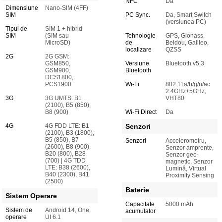
NFC
Da
Dimensiune
Nano-SIM (4FF)
SIM
PC Sync.
Da, Smart Switch
(versiunea PC)
Tipul de
SIM 1 + hibrid
SIM
(SIM sau
Tehnologie
GPS, Glonass,
MicroSD)
de
Beidou, Galileo,
localizare
QZSS
2G
2G GSM:
GSM850,
Versiune
Bluetooth v5.3
GSM900,
Bluetooth
DCS1800,
PCS1900
Wi-Fi
802.11a/b/g/n/ac
2.4GHz+5GHz,
3G
3G UMTS: B1
VHT80
(2100), B5 (850),
B8 (900)
Wi-Fi Direct
Da
4G
4G FDD LTE: B1
Senzori
(2100), B3 (1800),
B5 (850), B7
Senzori
Accelerometru,
(2600), B8 (900),
Senzor amprente,
B20 (800), B28
Senzor geo-
(700) | 4G TDD
magnetic, Senzor
LTE: B38 (2600),
Lumină, Virtual
B40 (2300), B41
Proximity Sensing
(2500)
Baterie
Sistem Operare
Capacitate
5000 mAh
Sistem de
Android 14, One
acumulator
operare
UI 6.1