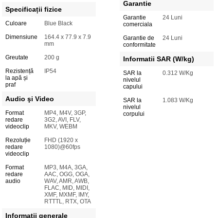
Garantie
Specificații fizice
Garantie
24 Luni
Culoare
Blue Black
comerciala
Dimensiune
164.4 x 77.9 x 7.9
Garantie de
24 Luni
mm
conformitate
Greutate
200 g
Informatii SAR (W/kg)
Rezistență
IP54
SAR la
0.312 W/Kg
la apă și
nivelul
praf
capului
Audio şi Video
SAR la
1.083 W/Kg
nivelul
Format
MP4, M4V, 3GP,
corpului
redare
3G2, AVI, FLV,
videoclip
MKV, WEBM
Rezoluție
FHD (1920 x
redare
1080)@60fps
videoclip
Format
MP3, M4A, 3GA,
redare
AAC, OGG, OGA,
audio
WAV, AMR, AWB,
FLAC, MID, MIDI,
XMF, MXMF, IMY,
RTTTL, RTX, OTA
Informatii generale