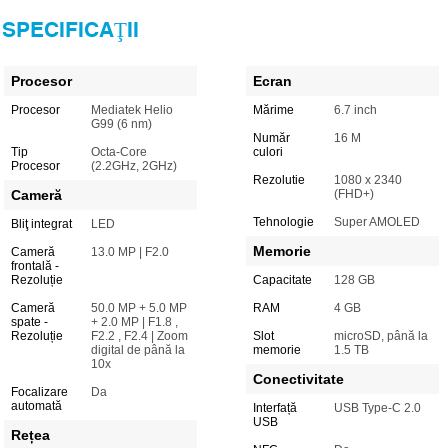
SPECIFICAŢII
Procesor
Ecran
Procesor
Mediatek Helio
Mărime
6.7 inch
G99 (6 nm)
Număr
16 M
Tip
Octa-Core
culori
Procesor
(2.2GHz, 2GHz)
Rezolutie
1080 x 2340
Cameră
(FHD+)
Tehnologie
Super AMOLED
Bliţ integrat
LED
Memorie
Cameră
13.0 MP | F2.0
frontală -
Rezoluție
Capacitate
128 GB
Cameră
50.0 MP + 5.0 MP
RAM
4 GB
spate -
+ 2.0 MP | F1.8 ,
Rezoluție
F2.2 , F2.4 | Zoom
Slot
microSD, până la
digital de până la
memorie
1.5 TB
10x
Conectivitate
Focalizare
Da
automată
Interfață
USB Type-C 2.0
USB
Rețea