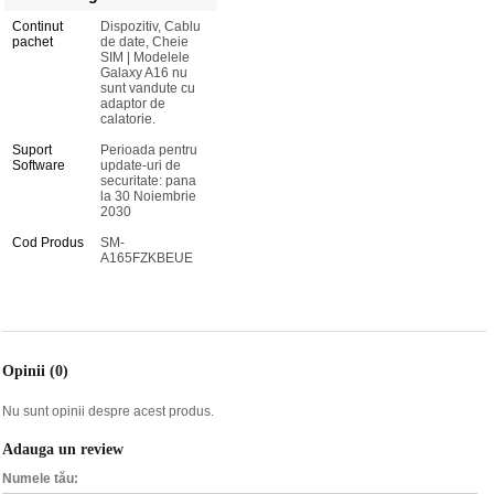
Continut
Dispozitiv, Cablu
pachet
de date, Cheie
SIM | Modelele
Galaxy A16 nu
sunt vandute cu
adaptor de
calatorie.
Suport
Perioada pentru
Software
update-uri de
securitate: pana
la 30 Noiembrie
2030
Cod Produs
SM-
A165FZKBEUE
Opinii (0)
Nu sunt opinii despre acest produs.
Adauga un review
Numele tău: