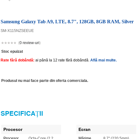
Samsung Galaxy Tab A9, LTE, 8.7", 128GB, 8GB RAM, Silver
SM-X115NZSEEUE
(
0 review-uri
)
Stoc epuizat
Rate fără dobândă:
ai până la 12 rate fără dobândă.
Află mai multe.
Produsul nu mai face parte din oferta comerciala.
SPECIFICAŢII
Procesor
Ecran
Procesor
Octa-Core (2.2
Mărime
8.7" (220.5mm)