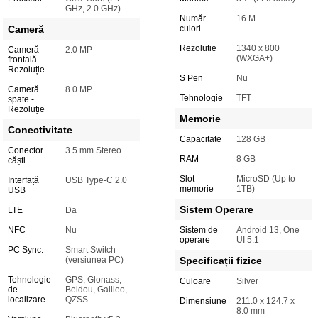
GHz, 2.0 GHz)
Număr
16 M
Cameră
culori
Rezolutie
1340 x 800
Cameră
2.0 MP
(WXGA+)
frontală -
Rezoluție
S Pen
Nu
Cameră
8.0 MP
Tehnologie
TFT
spate -
Rezoluție
Memorie
Conectivitate
Capacitate
128 GB
Conector
3.5 mm Stereo
RAM
8 GB
căști
Slot
MicroSD (Up to
Interfață
USB Type-C 2.0
memorie
1TB)
USB
Sistem Operare
LTE
Da
NFC
Nu
Sistem de
Android 13, One
operare
UI 5.1
PC Sync.
Smart Switch
(versiunea PC)
Specificații fizice
Tehnologie
GPS, Glonass,
Culoare
Silver
de
Beidou, Galileo,
localizare
QZSS
Dimensiune
211.0 x 124.7 x
8.0 mm