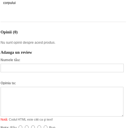
corpului
Opinii (0)
Nu sunt opinii despre acest produs.
Adauga un review
Numele tău:
Opinia ta:
Notă:
Codul HTML este citit ca şi text!
Nota:
Rău
Bun