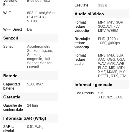
Versiune
Bluetooth v5.3
Bluetooth
Greutate
333 g
Wi-Fi
802.11 a/b/g/n/ac
Audio şi Video
(2.4+5GHz),
VHT80
Format
MP4, M4V, 3GP,
redare
3G2, AVI, FLV,
Wi-Fi Direct
Da
videoclip
MKV, WEBM
Senzori
Rezoluție
FHD (1920 x
redare
1080)@60fps
Senzori
Accelerometru,
videoclip
Senzor mișcare,
Senzor geo-
Format
MP3, M4A, 3GA,
magnetic, Hall
redare
AAC, OGG, OGA,
Sensor, Senzor
audio
WAV, AMR, AWB,
Lumină
FLAC, MID, MIDI,
XMF, MXMF, IMY,
Baterie
RTTTL, RTX, OTA
Capacitate
5100 mAh
Informatii generale
baterie
Cod Produs
SM-
Garantie
X115NZSEEUE
Garantie de
24 luni
conformitate
Informatii SAR (W/kg)
SAR la
0.51 W/Kg
nivelul