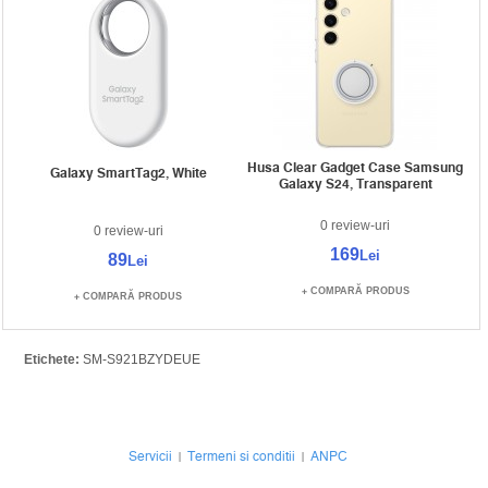
Husa Clear Gadget Case Samsung
Galaxy SmartTag2, White
Galaxy S24, Transparent
0 review-uri
0 review-uri
169
Lei
89
Lei
COMPARĂ PRODUS
COMPARĂ PRODUS
Etichete:
SM-S921BZYDEUE
Servicii
Termeni si conditii
ANPC