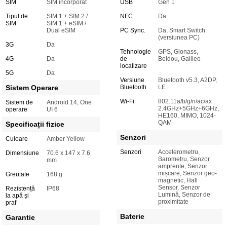
SIM
SIM încorporat
USB
Gen 1
Tipul de
SIM 1 + SIM 2 /
NFC
Da
SIM
SIM 1 + eSIM /
Dual eSIM
PC Sync.
Da, Smart Switch
(versiunea PC)
3G
Da
Tehnologie
GPS, Glonass,
4G
Da
de
Beidou, Galileo
localizare
5G
Da
Versiune
Bluetooth v5.3, A2DP,
Sistem Operare
Bluetooth
LE
Wi-Fi
802.11a/b/g/n/ac/ax
Sistem de
Android 14, One
2.4GHz+5GHz+6GHz,
operare
UI 6
HE160, MIMO, 1024-
QAM
Specificații fizice
Senzori
Culoare
Amber Yellow
Senzori
Accelerometru,
Dimensiune
70.6 x 147 x 7.6
Barometru, Senzor
mm
amprente, Senzor
mișcare, Senzor geo-
Greutate
168 g
magnetic, Hall
Sensor, Senzor
Rezistență
IP68
Lumină, Senzor de
la apă și
proximitate
praf
Baterie
Garantie