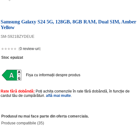
Samsung Galaxy S24 5G, 128GB, 8GB RAM, Dual SIM, Amber
Yellow
SM-S921BZYDEUE
(
0 review-uri
)
Stoc epuizat
Fișa cu informații despre produs
Rate fără dobândă:
Poți achita comenzile în rate fără dobândă, în funcție de
cardul tău de cumpărături.
află mai multe
.
Produsul nu mai face parte din oferta comerciala.
Produse compatibile (35)