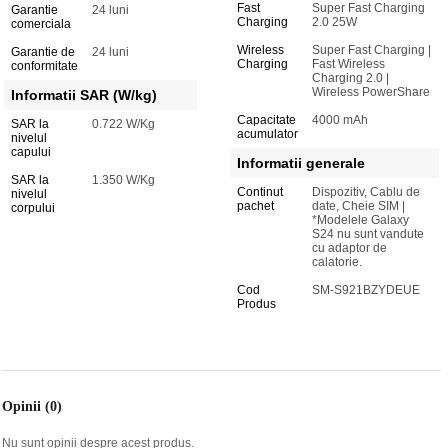
Fast
Super Fast Charging
Garantie
24 luni
Charging
2.0 25W
comerciala
Wireless
Super Fast Charging |
Garantie de
24 luni
Charging
Fast Wireless
conformitate
Charging 2.0 |
Wireless PowerShare
Informatii SAR (W/kg)
Capacitate
4000 mAh
SAR la
0.722 W/Kg
acumulator
nivelul
capului
Informatii generale
SAR la
1.350 W/Kg
Continut
Dispozitiv, Cablu de
nivelul
pachet
date, Cheie SIM |
corpului
*Modelele Galaxy
S24 nu sunt vandute
cu adaptor de
calatorie.
Cod
SM-S921BZYDEUE
Produs
Opinii (0)
Nu sunt opinii despre acest produs.