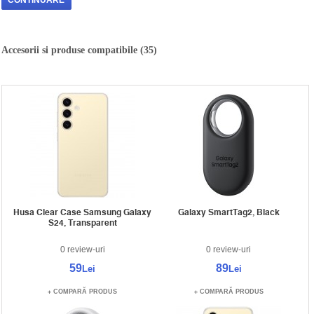
CONTINUARE
Accesorii si produse compatibile (35)
Husa Clear Case Samsung Galaxy
Galaxy SmartTag2, Black
S24, Transparent
0 review-uri
0 review-uri
59
89
Lei
Lei
COMPARĂ PRODUS
COMPARĂ PRODUS