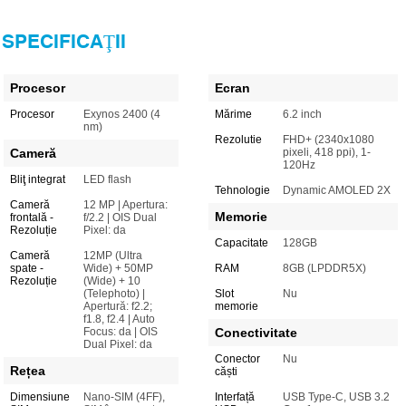
SPECIFICAŢII
Procesor
Ecran
Procesor
Exynos 2400 (4
Mărime
6.2 inch
nm)
Rezolutie
FHD+ (2340x1080
Cameră
pixeli, 418 ppi), 1-
120Hz
Bliţ integrat
LED flash
Tehnologie
Dynamic AMOLED 2X
Cameră
12 MP | Apertura:
Memorie
frontală -
f/2.2 | OIS Dual
Rezoluție
Pixel: da
Capacitate
128GB
Cameră
12MP (Ultra
spate -
Wide) + 50MP
RAM
8GB (LPDDR5X)
Rezoluție
(Wide) + 10
(Telephoto) |
Slot
Nu
Apertură: f2.2;
memorie
f1.8, f2.4 | Auto
Focus: da | OIS
Conectivitate
Dual Pixel: da
Conector
Nu
Rețea
căști
Dimensiune
Nano-SIM (4FF),
Interfață
USB Type-C, USB 3.2