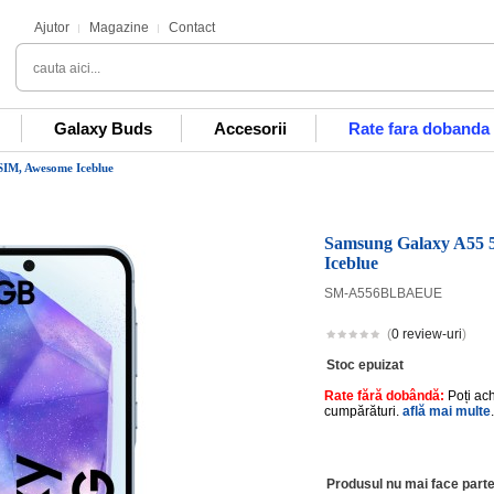
Ajutor
Magazine
Contact
Galaxy Buds
Accesorii
Rate fara dobanda
IM, Awesome Iceblue
Samsung Galaxy A55 
Iceblue
SM-A556BLBAEUE
(
0 review-uri
)
Stoc epuizat
Rate fără dobândă:
Poți ac
cumpărături.
află mai multe
.
Produsul nu mai face parte