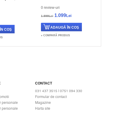
0 review-uri
0 review-uri
1.099
1.09
Lei
1.899Lei
1.899Lei
COMPARĂ PRODUS
COMPARĂ PR
US
E
CONTACT
031 437 3515 | 0751 094 330
omotii
Formular de contact
r personale
Magazine
r personale
Harta site