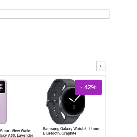
- 42%
Samsung Galaxy Watch8, 44mm,
Samsung Gal
Smart View Wallet
Bluetooth, Graphite
Bluetooth, Sil
laxy A55, Lavender