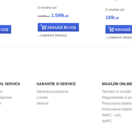
0 review-uri
0 review-uri
1.599
Lei
3.699Lei
169
Lei
COMPARĂ PRODUS
COMPARĂ PROD
I, SERVICII
GARANTIE SI SERVICE
MAGAZIN ONLIN
or
Garantia produselor
Termeni si conditii
mparare
Livrare
Regulamente si pr
e
Service
Prelucrarea datelo
Prelucrarea datelo
ANPC - SAL
ANPC