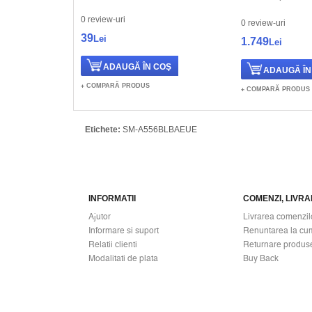
0 review-uri
0 review-uri
39
Lei
1.749
Lei
COMPARĂ PRODUS
COMPARĂ PRODUS
Etichete:
SM-A556BLBAEUE
INFORMATII
COMENZI, LIVRAR
Ajutor
Livrarea comenzil
Informare si suport
Renuntarea la cu
Relatii clienti
Returnare produs
Modalitati de plata
Buy Back