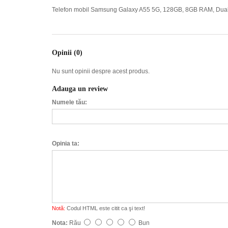
Telefon mobil Samsung Galaxy A55 5G, 128GB, 8GB RAM, Du
Opinii (0)
Nu sunt opinii despre acest produs.
Adauga un review
Numele tău:
Opinia ta:
Notă:
Codul HTML este citit ca şi text!
Nota:
Rău
Bun