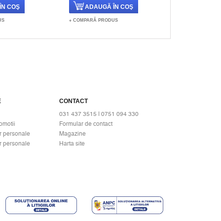
US
COMPARĂ PRODUS
COMPARĂ PR
E
CONTACT
031 437 3515 | 0751 094 330
omotii
Formular de contact
r personale
Magazine
r personale
Harta site