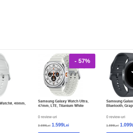
- 57%
Samsung Galaxy Watch Ultra,
Samsung Galax
Watch8, 40mm,
47mm, LTE, Titanium White
Bluetooth, Grap
0 review-uri
0 review-uri
1.599
1.099
Lei
3.699Lei
1.899Lei