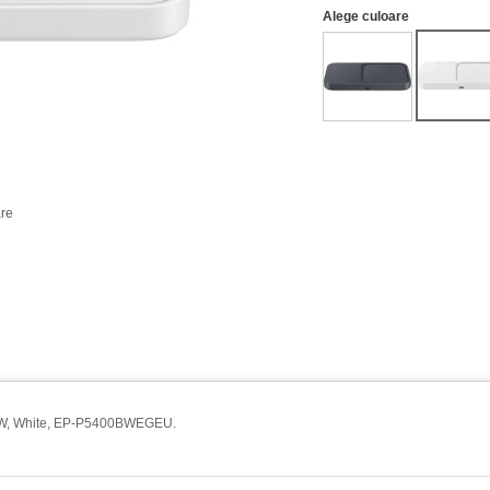
Alege culoare
re
r 15W, White, EP-P5400BWEGEU.