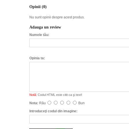
Opinii (0)
Nu sunt opinii despre acest produs.
Adauga un review
Numele tău:
Opinia ta:
Notă:
Codul HTML este citit ca şi text!
Nota:
Rău
Bun
Introduceţi codul din imagine: