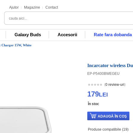
Ajutor
Magazine
Contact
Galaxy Buds
Accesorii
Rate fara dobanda
ast Charger 15W, White
Incarcator wireless Du
EP-P5400BWEGEU
(
0 review-uri
)
179
LEI
În stoc
Produse compatibile (19)