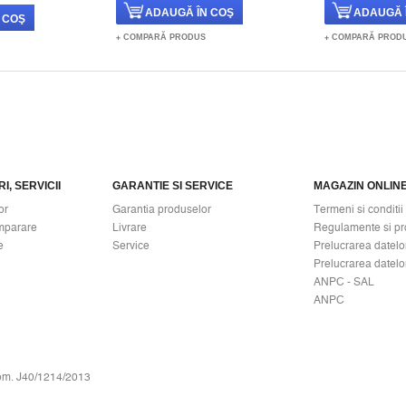
COMPARĂ PRODUS
COMPARĂ PROD
I, SERVICII
GARANTIE SI SERVICE
MAGAZIN ONLIN
or
Garantia produselor
Termeni si conditii
mparare
Livrare
Regulamente si pr
e
Service
Prelucrarea datelo
Prelucrarea datelo
ANPC - SAL
ANPC
om. J40/1214/2013