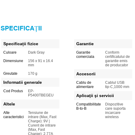
SPECIFICAŢII
Specificații fizice
Garantie
Culoare
Dark Gray
Garantie
Conform
comerciala
certificatului de
Dimensiune
156 x 91 x 16.4
garantie emis
mm
de producator
Greutate
170 g
Accesorii
Informatii generale
Cablu de
Cablul USB
alimentare
tip-C,1000 mm
Cod Produs
EP-
P5400TBEGEU
Aplicaţii şi servicii
Altele
Compatibilitate
Dispozitive
B-to-B
care suporta
Alte
Tensiune de
incarcare
caracteristici
intrare (Max, Fast
wireless
Charge): 9V |
Curent de intrare
(Max, Fast
Charge): 2.77A