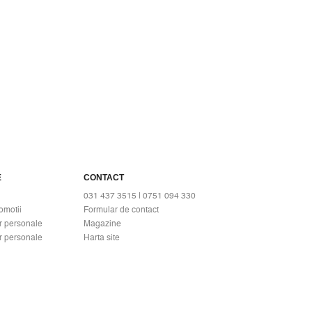
E
CONTACT
031 437 3515 | 0751 094 330
omotii
Formular de contact
r personale
Magazine
r personale
Harta site