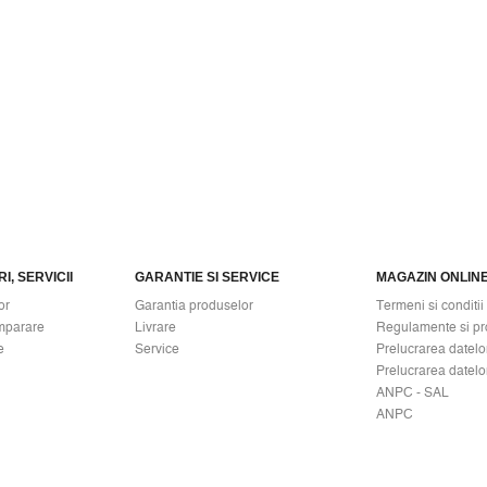
I, SERVICII
GARANTIE SI SERVICE
MAGAZIN ONLIN
or
Garantia produselor
Termeni si conditii
mparare
Livrare
Regulamente si pr
e
Service
Prelucrarea datelo
Prelucrarea datelo
ANPC - SAL
ANPC