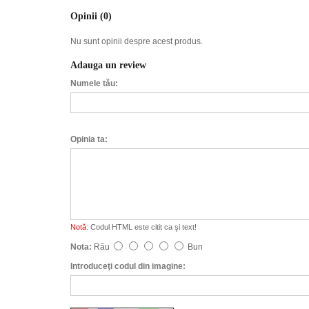
Opinii (0)
Nu sunt opinii despre acest produs.
Adauga un review
Numele tău:
Opinia ta:
Notă:
Codul HTML este citit ca şi text!
Nota:
Rău
Bun
Introduceţi codul din imagine: