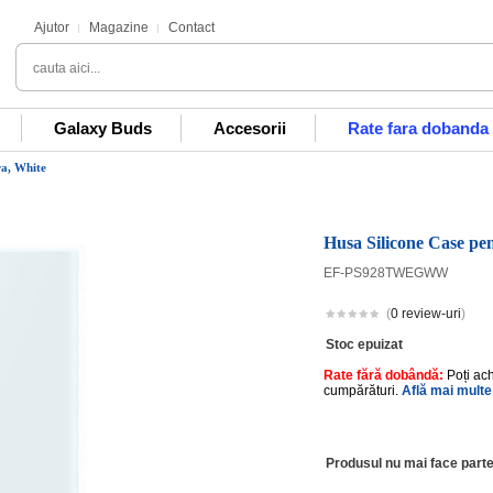
Ajutor
Magazine
Contact
Galaxy Buds
Accesorii
Rate fara dobanda
ra, White
Husa Silicone Case pe
EF-PS928TWEGWW
(
0 review-uri
)
Stoc epuizat
Rate fără dobândă:
Poți ac
cumpărături.
Află mai multe
Produsul nu mai face parte