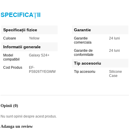
SPECIFICAŢII
Specificații fizice
Garantie
Culoare
Yellow
Garantie
24 luni
comerciala
Informatii generale
Garantie de
24 luni
conformitate
Model
Galaxy S24+
compatibil
Tip accesoriu
Cod Produs
EF-
PS926TYEGWW
Tip accesoriu
Silicone
Case
Opinii (0)
Nu sunt opinii despre acest produs.
Adauga un review