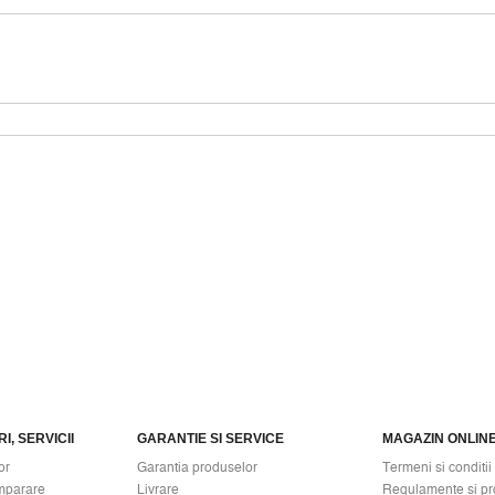
I, SERVICII
GARANTIE SI SERVICE
MAGAZIN ONLIN
or
Garantia produselor
Termeni si conditii
mparare
Livrare
Regulamente si pr