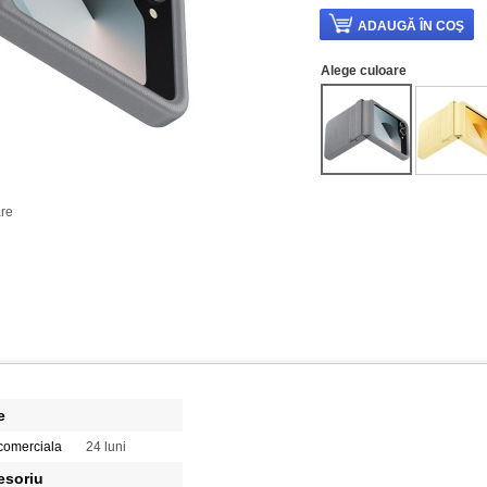
Alege culoare
re
e
comerciala
24 luni
esoriu