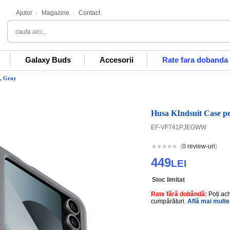
Ajutor
Magazine
Contact
Galaxy Buds
Accesorii
Rate fara dobanda
6, Gray
Husa KIndsuit Case p
EF-VF741PJEGWW
(
0 review-uri
)
449
LEI
Stoc limitat
Rate fără dobândă:
Poți ac
cumpărături.
Află mai multe