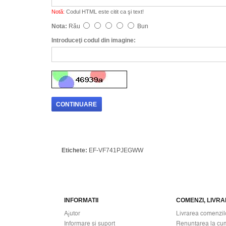
Notă:
Codul HTML este citit ca şi text!
Nota:
Rău
Bun
Introduceţi codul din imagine:
CONTINUARE
Etichete:
EF-VF741PJEGWW
INFORMATII
COMENZI, LIVRAR
Ajutor
Livrarea comenzil
Informare si suport
Renuntarea la cu