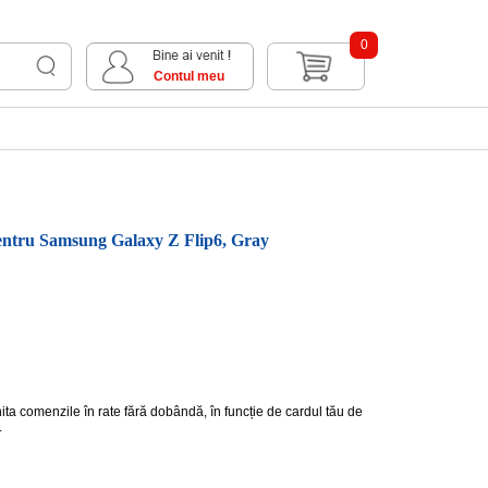
0
Contul meu
entru Samsung Galaxy Z Flip6, Gray
hita comenzile în rate fără dobândă, în funcție de cardul tău de
.