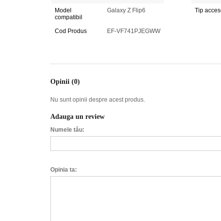
Model
Galaxy Z Flip6
Tip acces
compatibil
Cod Produs
EF-VF741PJEGWW
Opinii (0)
Nu sunt opinii despre acest produs.
Adauga un review
Numele tău:
Opinia ta: