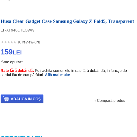
Husa Clear Gadget Case Samsung Galaxy Z Fold5, Transparent
EF-XF946CTEGWW
(
0 review-uri
)
159
LEI
Stoc epuizat
Rate fără dobândă:
Poți achita comenzile în rate fără dobândă, în funcție de
cardul tău de cumpărături.
Află mai multe
.
Compară produs