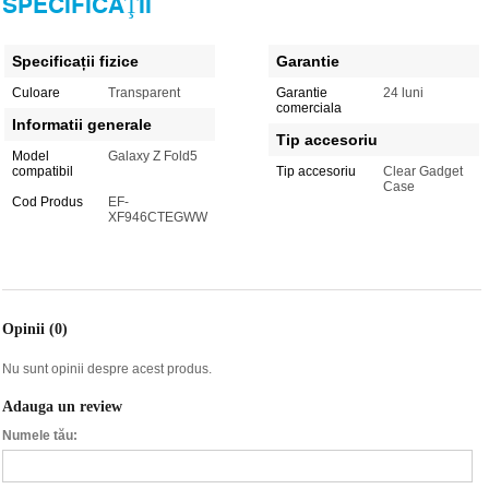
SPECIFICAŢII
Specificații fizice
Garantie
Culoare
Transparent
Garantie
24 luni
comerciala
Informatii generale
Tip accesoriu
Model
Galaxy Z Fold5
compatibil
Tip accesoriu
Clear Gadget
Case
Cod Produs
EF-
XF946CTEGWW
Opinii (0)
Nu sunt opinii despre acest produs.
Adauga un review
Numele tău: