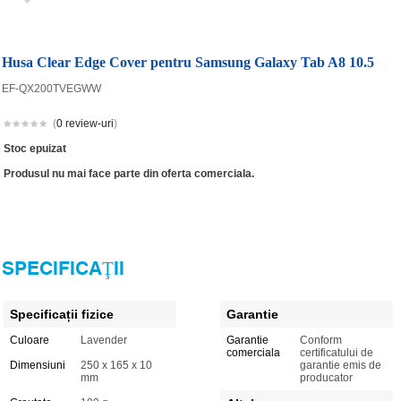
Husa Clear Edge Cover pentru Samsung Galaxy Tab A8 10.5
EF-QX200TVEGWW
(
0 review-uri
)
Stoc epuizat
Produsul nu mai face parte din oferta comerciala.
SPECIFICAŢII
Specificații fizice
Garantie
Culoare
Lavender
Garantie
Conform
comerciala
certificatului de
Dimensiuni
250 x 165 x 10
garantie emis de
mm
producator