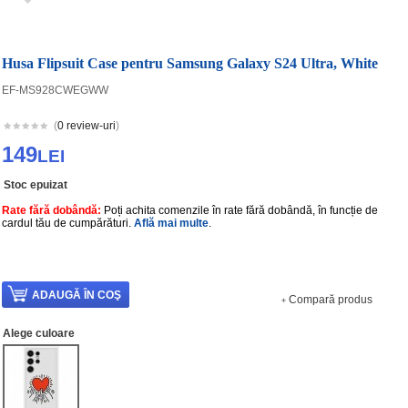
Husa Flipsuit Case pentru Samsung Galaxy S24 Ultra, White
EF-MS928CWEGWW
(
0 review-uri
)
149
LEI
Stoc epuizat
Rate fără dobândă:
Poți achita comenzile în rate fără dobândă, în funcție de
cardul tău de cumpărături.
Află mai multe
.
Compară produs
Alege culoare