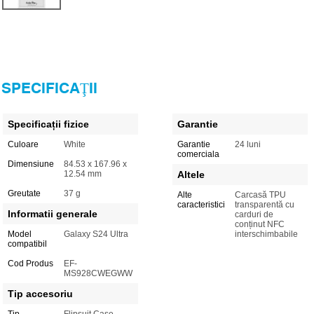
SPECIFICAŢII
Specificații fizice
Garantie
Culoare
White
Garantie
24 luni
comerciala
Dimensiune
84.53 x 167.96 x
12.54 mm
Altele
Greutate
37 g
Alte
Carcasă TPU
caracteristici
transparentă cu
Informatii generale
carduri de
conținut NFC
Model
Galaxy S24 Ultra
interschimbabile
compatibil
Cod Produs
EF-
MS928CWEGWW
Tip accesoriu