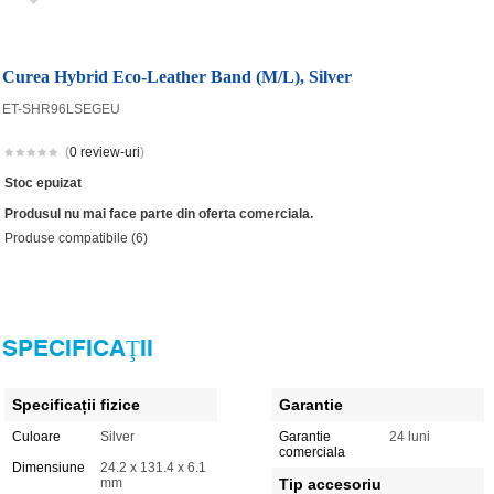
Curea Hybrid Eco-Leather Band (M/L), Silver
ET-SHR96LSEGEU
(
0 review-uri
)
Stoc epuizat
Produsul nu mai face parte din oferta comerciala.
Produse compatibile (6)
SPECIFICAŢII
Specificații fizice
Garantie
Culoare
Silver
Garantie
24 luni
comerciala
Dimensiune
24.2 x 131.4 x 6.1
mm
Tip accesoriu