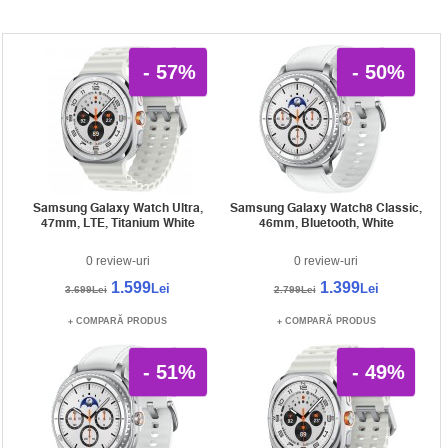
- 57%
- 50%
Samsung Galaxy Watch Ultra,
Samsung Galaxy Watch8 Classic,
47mm, LTE, Titanium White
46mm, Bluetooth, White
0 review-uri
0 review-uri
1.599
1.399
Lei
Lei
3.699Lei
2.799Lei
COMPARĂ PRODUS
COMPARĂ PRODUS
- 51%
- 49%