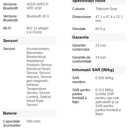
Specificații fizice
Versiune
A2DP, AVRCP,
Bluetooth
HFP, HSP
Culoare
Titanium Gray
Versiune
Bluetooth v5.3
Dimensiune
47.1 x 47.4 x 12.1
Bluetooth
mm
Wi-Fi
802.11 a/b/g/n
Greutate
60.5 g
2.4+5GHz
Garantie
Senzori
Garantie
24 luni
Senzori
Accelerometru,
comerciala
Barometru,
Bioelectrical
Garantie de
24 luni
Impedance
conformitate
Analysis Sensor,
Electrical Heart
Informatii SAR (W/kg)
Sensor, Senzor
mișcare, Senzor
SAR
0.356 W/Kg
geo-magnetic,
membre:
Infrared
Temperature
SAR pentru
0.113 W/Kg
Sensor, Senzor
partea
(Limita SAR
Lumină, Optical
frontală a
pentru cap este
Heart Rate
feţei:
aplicabilă şi ca
Sensor
SAR pentru
partea frontală a
Baterie
feţei)
Capacitate
590 mAh
acumulator