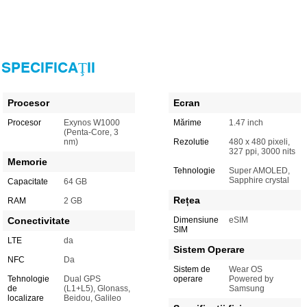
SPECIFICAŢII
Procesor
Ecran
Procesor
Exynos W1000
Mărime
1.47 inch
(Penta-Core, 3
nm)
Rezolutie
480 x 480 pixeli,
327 ppi, 3000 nits
Memorie
Tehnologie
Super AMOLED,
Sapphire crystal
Capacitate
64 GB
Rețea
RAM
2 GB
Conectivitate
Dimensiune
eSIM
SIM
LTE
da
Sistem Operare
NFC
Da
Sistem de
Wear OS
Tehnologie
Dual GPS
operare
Powered by
de
(L1+L5), Glonass,
Samsung
localizare
Beidou, Galileo