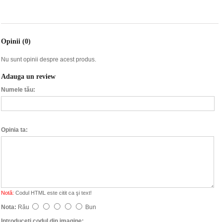
Opinii (0)
Nu sunt opinii despre acest produs.
Adauga un review
Numele tău:
Opinia ta:
Notă:
Codul HTML este citit ca şi text!
Nota:
Rău
Bun
Introduceţi codul din imagine: