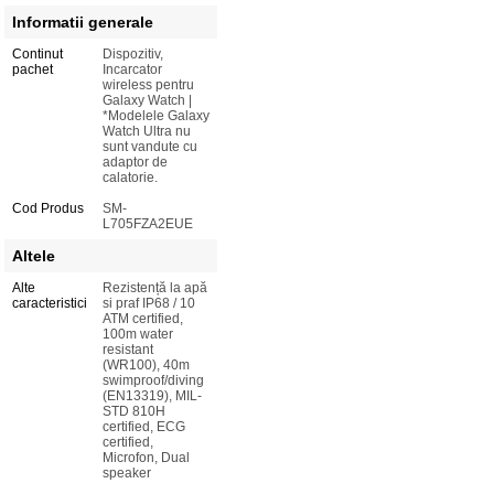
Informatii generale
Continut
Dispozitiv,
pachet
Incarcator
wireless pentru
Galaxy Watch |
*Modelele Galaxy
Watch Ultra nu
sunt vandute cu
adaptor de
calatorie.
Cod Produs
SM-
L705FZA2EUE
Altele
Alte
Rezistență la apă
caracteristici
si praf IP68 / 10
ATM certified,
100m water
resistant
(WR100), 40m
swimproof/diving
(EN13319), MIL-
STD 810H
certified, ECG
certified,
Microfon, Dual
speaker