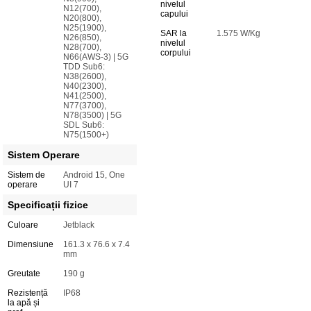
nivelul
N12(700),
capului
N20(800),
N25(1900),
SAR la
1.575 W/Kg
N26(850),
nivelul
N28(700),
corpului
N66(AWS-3) | 5G
TDD Sub6:
N38(2600),
N40(2300),
N41(2500),
N77(3700),
N78(3500) | 5G
SDL Sub6:
N75(1500+)
Sistem Operare
Sistem de
Android 15, One
operare
UI 7
Specificații fizice
Culoare
Jetblack
Dimensiune
161.3 x 76.6 x 7.4
mm
Greutate
190 g
Rezistență
IP68
la apă și