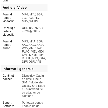
praf
Audio şi Video
Format
MP4, M4V, 3GP,
redare
3G2, AVI, FLV,
videoclip
MKV, WEBM
Rezoluție
UHD 8K (7680 x
redare
4320)@60fps
videoclip
Format
MP3, M4A, 3GA,
redare
AAC, OGG, OGA,
audio
WAV, AMR, AWB,
FLAC, MID, MIDI,
XMF, MXMF, IMY,
RTTTL, RTX, OTA,
DFF, DSF, APE
Informatii generale
Continut
Dispozitiv, Cablu
pachet
de date, Cheie
SIM | *Modelele
Galaxy SFE Edge
nu sunt vandute
cu adaptor de
calatorie.
Suport
Perioada pentru
Software
update-uri de