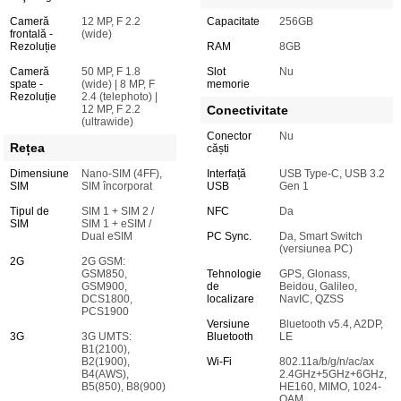
Cameră
12 MP, F 2.2
Capacitate
256GB
frontală -
(wide)
Rezoluție
RAM
8GB
Cameră
50 MP, F 1.8
Slot
Nu
spate -
(wide) | 8 MP, F
memorie
Rezoluție
2.4 (telephoto) |
12 MP, F 2.2
Conectivitate
(ultrawide)
Conector
Nu
Rețea
căști
Dimensiune
Nano-SIM (4FF),
Interfață
USB Type-C, USB 3.2
SIM
SIM încorporat
USB
Gen 1
Tipul de
SIM 1 + SIM 2 /
NFC
Da
SIM
SIM 1 + eSIM /
Dual eSIM
PC Sync.
Da, Smart Switch
(versiunea PC)
2G
2G GSM:
GSM850,
Tehnologie
GPS, Glonass,
GSM900,
de
Beidou, Galileo,
DCS1800,
localizare
NavIC, QZSS
PCS1900
Versiune
Bluetooth v5.4, A2DP,
3G
3G UMTS:
Bluetooth
LE
B1(2100),
B2(1900),
Wi-Fi
802.11a/b/g/n/ac/ax
B4(AWS),
2.4GHz+5GHz+6GHz,
B5(850), B8(900)
HE160, MIMO, 1024-
QAM