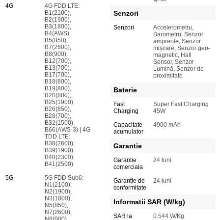
4G
4G FDD LTE:
B1(2100),
Senzori
B2(1900),
B3(1800),
Senzori
Accelerometru,
B4(AWS),
Barometru, Senzor
B5(850),
amprente, Senzor
B7(2600),
mișcare, Senzor geo-
B8(900),
magnetic, Hall
B12(700),
Sensor, Senzor
B13(700),
Lumină, Senzor de
B17(700),
proximitate
B18(800),
B19(800),
Baterie
B20(800),
B25(1900),
Fast
Super Fast Charging
B26(850),
Charging
45W
B28(700),
B32(1500),
Capacitate
4900 mAh
B66(AWS-3) | 4G
acumulator
TDD LTE:
B38(2600),
Garantie
B39(1900),
B40(2300),
Garantie
24 luni
B41(2500)
comerciala
5G
5G FDD Sub6:
Garantie de
24 luni
N1(2100),
conformitate
N2(1900),
N3(1800),
Informatii SAR (W/kg)
N5(850),
N7(2600),
SAR la
0.544 W/Kg
N8(900),