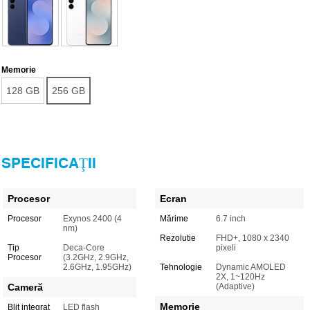
Memorie
128 GB
256 GB
SPECIFICAŢII
Procesor
Ecran
Procesor
Exynos 2400 (4
Mărime
6.7 inch
nm)
Rezolutie
FHD+, 1080 x 2340
Tip
Deca-Core
pixeli
Procesor
(3.2GHz, 2.9GHz,
2.6GHz, 1.95GHz)
Tehnologie
Dynamic AMOLED
2X, 1~120Hz
Cameră
(Adaptive)
Memorie
Bliţ integrat
LED flash