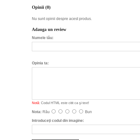
Opinii (0)
Nu sunt opinii despre acest produs.
Adauga un review
Numele tău:
Opinia ta:
Notă:
Codul HTML este citit ca şi text!
Nota:
Rău
Bun
Introduceţi codul din imagine: