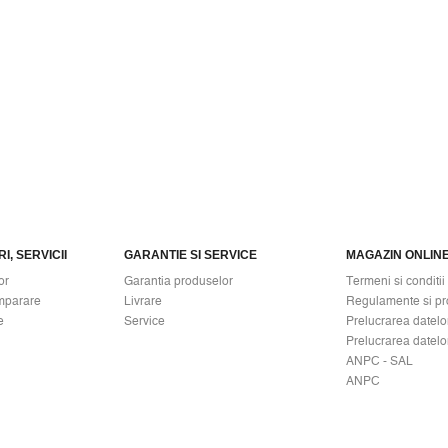
I, SERVICII
GARANTIE SI SERVICE
MAGAZIN ONLIN
or
Garantia produselor
Termeni si conditii
mparare
Livrare
Regulamente si pr
e
Service
Prelucrarea datelo
Prelucrarea datelo
ANPC - SAL
ANPC