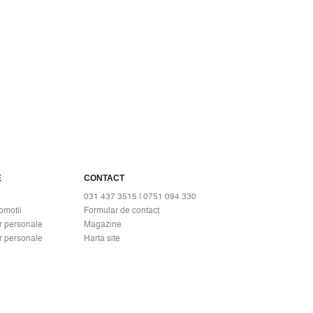
E
CONTACT
031 437 3515 | 0751 094 330
omotii
Formular de contact
r personale
Magazine
r personale
Harta site