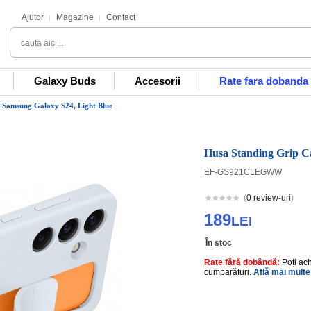
Ajutor
Magazine
Contact
Galaxy Buds
Accesorii
Rate fara dobanda
 Samsung Galaxy S24, Light Blue
Husa Standing Grip C
EF-GS921CLEGWW
(
0 review-uri
)
189
LEI
În stoc
Rate fără dobândă:
Poți ac
cumpărături.
Află mai multe