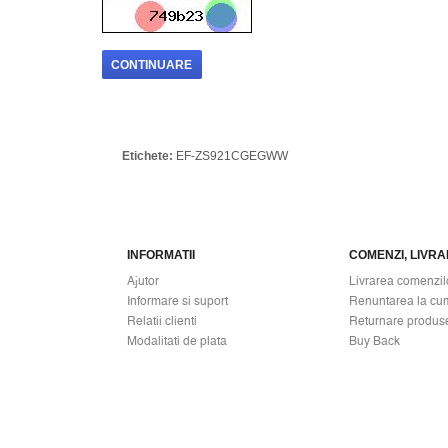
CONTINUARE
Etichete:
EF-ZS921CGEGWW
INFORMATII
COMENZI, LIVRAR
Ajutor
Livrarea comenzil
Informare si suport
Renuntarea la cu
Relatii clienti
Returnare produs
Modalitati de plata
Buy Back