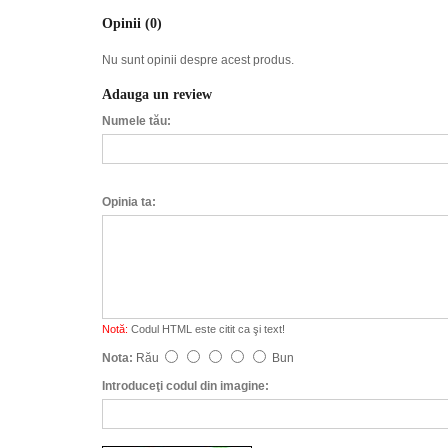
Opinii (0)
Nu sunt opinii despre acest produs.
Adauga un review
Numele tău:
Opinia ta:
Notă:
Codul HTML este citit ca şi text!
Nota:
Rău
Bun
Introduceţi codul din imagine: