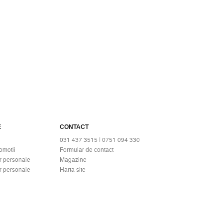
E
CONTACT
031 437 3515 | 0751 094 330
omotii
Formular de contact
r personale
Magazine
r personale
Harta site