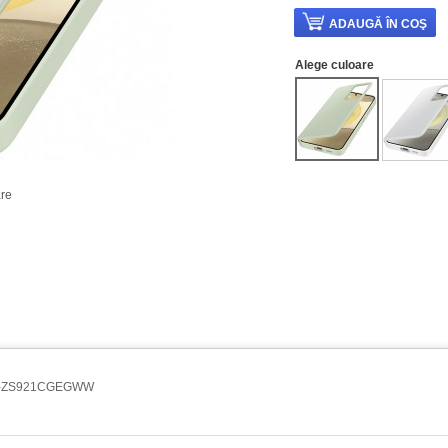
Alege culoare
re
 EF-ZS921CGEGWW