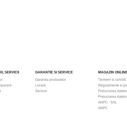
I, SERVICII
GARANTIE SI SERVICE
MAGAZIN ONLIN
or
Garantia produselor
Termeni si conditii
mparare
Livrare
Regulamente si pr
e
Service
Prelucrarea datelo
Prelucrarea datelo
ANPC - SAL
ANPC