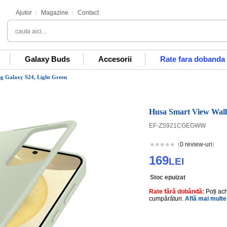
Ajutor
Magazine
Contact
Galaxy Buds
Accesorii
Rate fara dobanda
g Galaxy S24, Light Green
Husa Smart View Wall
EF-ZS921CGEGWW
(
0 review-uri
)
169
LEI
Stoc epuizat
Rate fără dobândă:
Poți ac
cumpărături.
Află mai multe