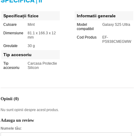
SPECIFICAŢII
Specificații fizice
Informatii generale
Culoare
Mint
Model
Galaxy S25 Ultra
compatibil
Dimensiune
81.1 x 166.3 x 12
mm
Cod Produs
EF-
PS938CMEGWW
Greutate
30 g
Tip accesoriu
Tip
Carcasa Protectie
accesoriu
Silicon
Opinii (0)
Nu sunt opinii despre acest produs.
Adauga un review
Numele tău: