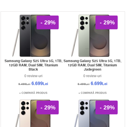
- 29%
- 29%
Samsung Galaxy S25 Ultra 5G, 1TB,
Samsung Galaxy S25 Ultra 5G, 1TB,
12GB RAM, Dual SIM, Titanium
12GB RAM, Dual SIM, Titanium
Black
Jadegreen
0 review-uri
0 review-uri
6.699
6.699
Lei
Lei
9.499Lei
9.499Lei
COMPARĂ PRODUS
COMPARĂ PRODUS
- 29%
- 29%