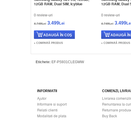
12GB RAM, Dual SIM, Icyblue
12GB RAM, Dual S
0 review-uri
0 review-uri
3.499
3.499
Lei
Le
4.749Lei
4.749Lei
COMPARĂ PRODUS
COMPARĂ PRODUS
Etichete:
EF-PS931CLEGWW
INFORMATII
COMENZI, LIVRAR
Ajutor
Livrarea comenzil
Informare si suport
Renuntarea la cu
Relatii clienti
Returnare produs
Modalitati de plata
Buy Back