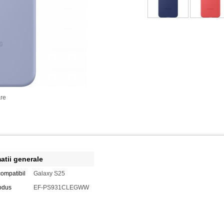
re
atii generale
ompatibil
Galaxy S25
odus
EF-PS931CLEGWW