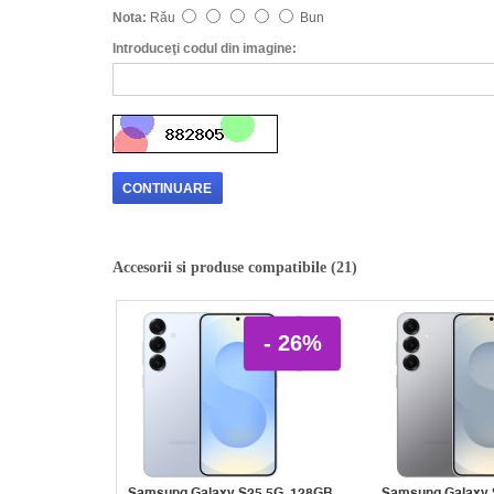
Nota:
Rău
Bun
Introduceţi codul din imagine:
CONTINUARE
Accesorii si produse compatibile (21)
- 26%
Samsung Galaxy S25 5G, 128GB,
Samsung Galaxy 