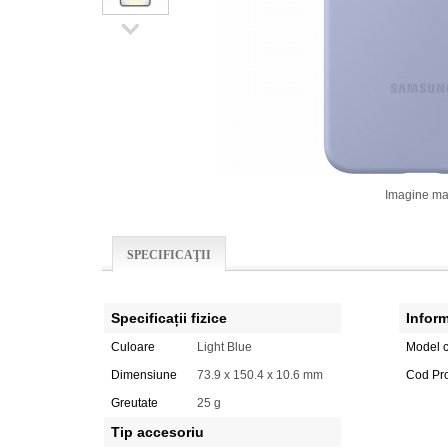
Imagine ma
SPECIFICAŢII
Specificații fizice
Inform
Culoare
Light Blue
Model c
Dimensiune
73.9 x 150.4 x 10.6 mm
Cod Pr
Greutate
25 g
Tip accesoriu