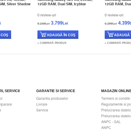
IM, Silver Shadow
12GB RAM, Dual SIM, Icyblue
12GB RAM, Dual
0 review-uri
0 review-uri
3.799
4.399
i
Lei
5.249Lei
6.299Lei
COMPARĂ PRODUS
COMPARĂ PROD
I, SERVICII
GARANTIE SI SERVICE
MAGAZIN ONLIN
or
Garantia produselor
Termeni si conditii
mparare
Livrare
Regulamente si pr
e
Service
Prelucrarea datelo
Prelucrarea datelo
ANPC - SAL
ANPC