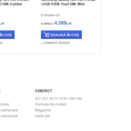
 SIM, Icyblue
12GB RAM, Dual SIM, Mint
12GB RAM, Du
0 review-uri
0 review-uri
4.399
4.39
Lei
Lei
6.299Lei
6.299Lei
US
COMPARĂ PRODUS
COMPARĂ PR
E
CONTACT
031 437 3515 | 0751 094 330
omotii
Formular de contact
r personale
Magazine
r personale
Harta site