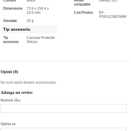
Culoare
Black
Model
Galaxy S25
compatibil
Dimensiune
73.9 x 150.4 x
10.6 mm
Cod Produs
EF-
PS931CBEGWW
Greutate
25 g
Tip accesoriu
Tip
Carcasa Protectie
accesoriu
Silicon
Opinii (0)
Nu sunt opinii despre acest produs.
Adauga un review
Numele tău:
Opinia ta: