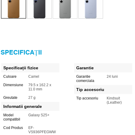
SPECIFICAŢII
Specificații fizice
Garantie
Culoare
Camel
Garantie
24 luni
comerciala
Dimensiune
79.5 x 162.2 x
11.0 mm
Tip accesoriu
Greutate
27 g
Tip accesoriu
Kindsuit
(Leather)
Informatii generale
Model
Galaxy S25+
compatibil
Cod Produs
EF-
VS936PFEGWW