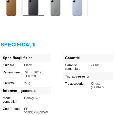
SPECIFICAŢII
Specificații fizice
Garantie
Culoare
Black
Garantie
24 luni
comerciala
Dimensiune
79.5 x 162.2 x
11.0 mm
Tip accesoriu
Greutate
27 g
Tip accesoriu
Kindsuit
(Leather)
Informatii generale
Model
Galaxy S25+
compatibil
Cod Produs
EF-
VS936PBEGWW