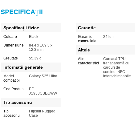
SPECIFICAŢII
Specificații fizice
Garantie
Culoare
Black
Garantie
24 luni
comerciala
Dimensiune
84.4 x 169.3 x
12.3 mm
Altele
Greutate
55.39 g
Alte
Carcasă TPU
caracteristici
transparentă cu
Informatii generale
carduri de
conținut NFC
Model
Galaxy S25 Ultra
interschimbabile
compatibil
Cod Produs
EF-
JS938CBEGWW
Tip accesoriu
Tip
Flipsuit Rugged
accesoriu
Case