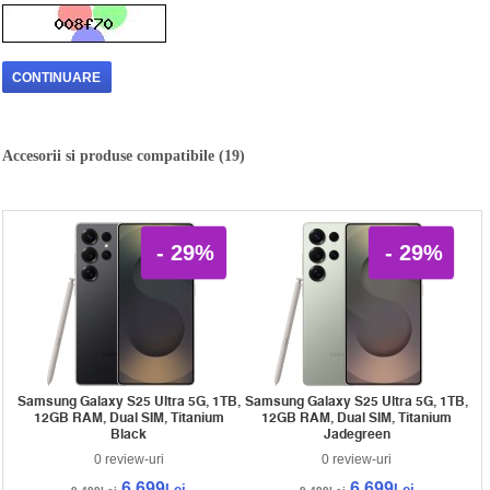
CONTINUARE
Accesorii si produse compatibile (19)
- 29%
- 29%
Samsung Galaxy S25 Ultra 5G, 1TB,
Samsung Galaxy S25 Ultra 5G, 1TB,
12GB RAM, Dual SIM, Titanium
12GB RAM, Dual SIM, Titanium
Black
Jadegreen
0 review-uri
0 review-uri
6.699
6.699
Lei
Lei