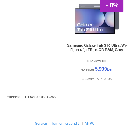
- 8%
Samsung Galaxy Tab S10 Ultra, Wi-
Fi, 14.6", 1TB, 16GB RAM, Gray
0 review-uri
5.999
Lei
6.499Lei
COMPARĂ PRODUS
Etichete:
EF-DX920UBEGWW
Servicii
Termeni si conditii
ANPC