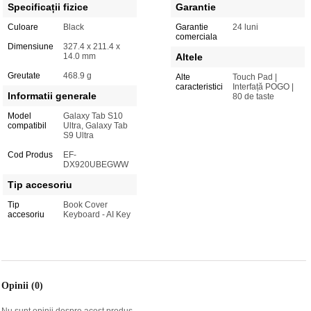
Specificații fizice
Garantie
Culoare
Black
Garantie
24 luni
comerciala
Dimensiune
327.4 x 211.4 x
14.0 mm
Altele
Greutate
468.9 g
Alte
Touch Pad |
caracteristici
Interfață POGO |
Informatii generale
80 de taste
Model
Galaxy Tab S10
compatibil
Ultra, Galaxy Tab
S9 Ultra
Cod Produs
EF-
DX920UBEGWW
Tip accesoriu
Tip
Book Cover
accesoriu
Keyboard - AI Key
Opinii (0)