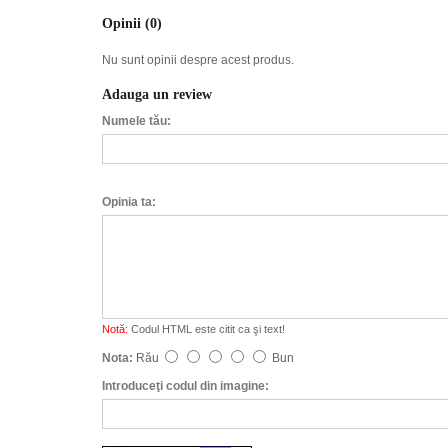
Opinii (0)
Nu sunt opinii despre acest produs.
Adauga un review
Numele tău:
Opinia ta:
Notă:
Codul HTML este citit ca şi text!
Nota:
Rău
Bun
Introduceţi codul din imagine: