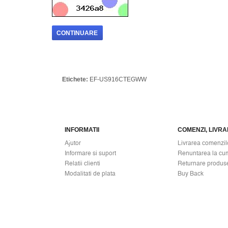
CONTINUARE
Etichete:
EF-US916CTEGWW
INFORMATII
COMENZI, LIVRAR
Ajutor
Livrarea comenzil
Informare si suport
Renuntarea la cu
Relatii clienti
Returnare produs
Modalitati de plata
Buy Back