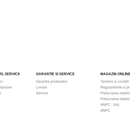
I, SERVICII
GARANTIE SI SERVICE
MAGAZIN ONLIN
or
Garantia produselor
Termeni si conditii
mparare
Livrare
Regulamente si pr
e
Service
Prelucrarea datelo
Prelucrarea datelo
ANPC - SAL
ANPC