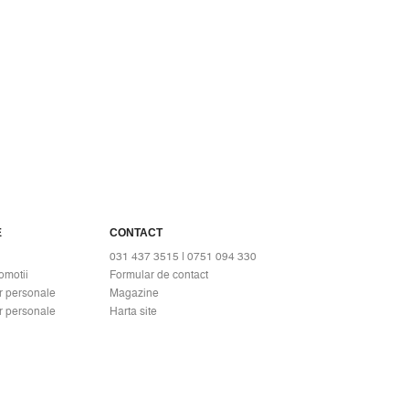
E
CONTACT
031 437 3515 | 0751 094 330
omotii
Formular de contact
r personale
Magazine
r personale
Harta site