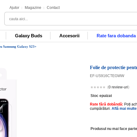
Ajutor
Magazine
Contact
Galaxy Buds
Accesorii
Rate fara dobanda
ntru Samsung Galaxy S23+
Folie de protectie pe
EF-US916CTEGWW
(
0 review-uri
)
Stoc epuizat
Rate fără dobândă:
Poți ac
cumpărături.
Află mai multe
Produsul nu mai face parte