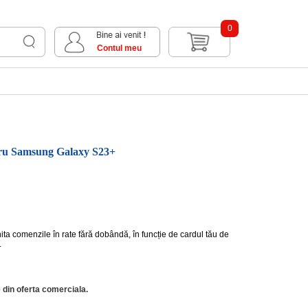
0
Contul meu
ntru Samsung Galaxy S23+
hita comenzile în rate fără dobândă, în funcție de cardul tău de
.
 din oferta comerciala.