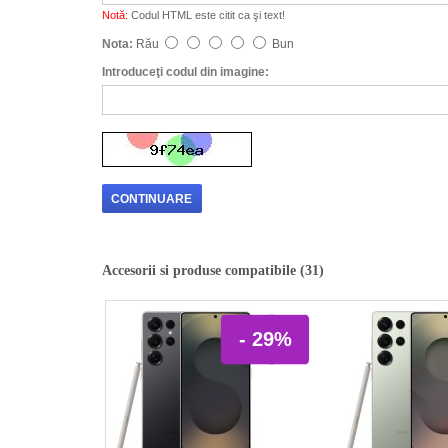
Notă:
Codul HTML este citit ca şi text!
Nota:
Rău
Bun
Introduceţi codul din imagine:
CONTINUARE
Accesorii si produse compatibile (31)
- 29%