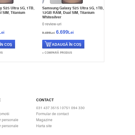
 S25 Ultra 5G, 1TB,
Samsung Galaxy S25 Ultra 5G, 1TB,
Samsung Gala
 SIM, Titanium
12GB RAM, Dual SIM, Titanium
512GB, 12GB 
Whitesilver
Titanium Bla
0 review-uri
0 review-uri
6.699
5.69
Lei
Lei
9.499Lei
8.249Lei
US
COMPARĂ PRODUS
COMPARĂ PR
E
CONTACT
031 437 3515 | 0751 094 330
omotii
Formular de contact
r personale
Magazine
r personale
Harta site