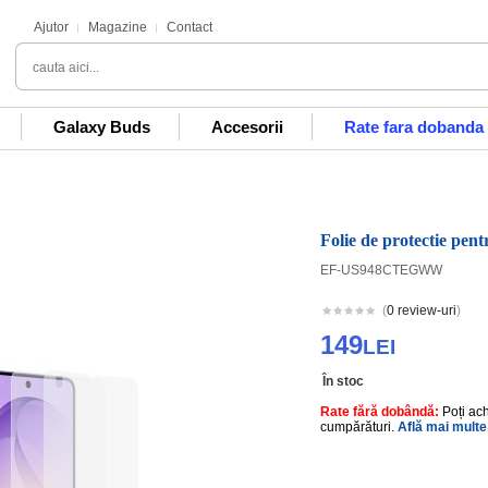
Ajutor
Magazine
Contact
Galaxy Buds
Accesorii
Rate fara dobanda
Folie de protectie pe
EF-US948CTEGWW
(
0 review-uri
)
149
LEI
În stoc
Rate fără dobândă:
Poți ac
cumpărături.
Află mai multe