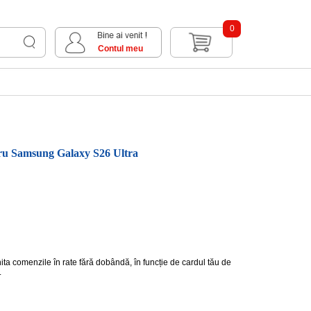
0
Contul meu
ntru Samsung Galaxy S26 Ultra
hita comenzile în rate fără dobândă, în funcție de cardul tău de
.