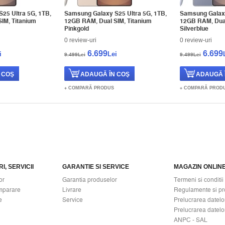
25 Ultra 5G, 1TB,
Samsung Galaxy S25 Ultra 5G, 1TB,
Samsung Galaxy
IM, Titanium
12GB RAM, Dual SIM, Titanium
12GB RAM, Dual
Pinkgold
Silverblue
0 review-uri
0 review-uri
6.699
6.699
i
Lei
9.499Lei
9.499Lei
COMPARĂ PRODUS
COMPARĂ PROD
I, SERVICII
GARANTIE SI SERVICE
MAGAZIN ONLIN
or
Garantia produselor
Termeni si conditii
mparare
Livrare
Regulamente si pr
e
Service
Prelucrarea datelo
Prelucrarea datelo
ANPC - SAL