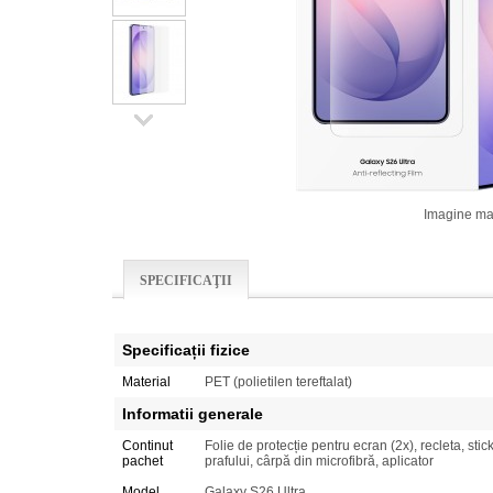
Imagine ma
SPECIFICAŢII
Specificații fizice
Material
PET (polietilen tereftalat)
Informatii generale
Continut
Folie de protecție pentru ecran (2x), recleta, sti
pachet
prafului, cârpă din microfibră, aplicator
Model
Galaxy S26 Ultra