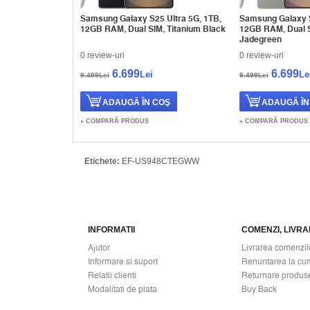
Samsung Galaxy S25 Ultra 5G, 1TB,
Samsung Galaxy S
12GB RAM, Dual SIM, Titanium Black
12GB RAM, Dual S
Jadegreen
0 review-uri
0 review-uri
6.699
6.699
Lei
Le
9.499Lei
9.499Lei
COMPARĂ PRODUS
COMPARĂ PRODUS
Etichete:
EF-US948CTEGWW
INFORMATII
COMENZI, LIVRAR
Ajutor
Livrarea comenzil
Informare si suport
Renuntarea la cu
Relatii clienti
Returnare produs
Modalitati de plata
Buy Back